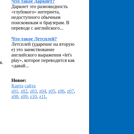
Что такое Даркнет?
Даркнет это разновидность
«глубокого» интернета,
недоступного обычным
поисковикам и браузерам. В
переводе с английского...
Что такое Летсплей?
Летсплей (ударение на вторую
е) это заимствование
английского выражения «let's
play», которое переводится как
я.
«давай...
Новое:
Карта
сайта
z01
,
z02
,
z03
,
z04
,
z05
,
z06
,
z07
,
z08
,
z09
,
z10
,
z11
,