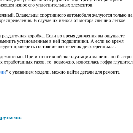
оизошел износ его уплотнительных элементов.
адежный. Владельцы спортивного автомобиля жалуются только на
ораспределения. В случае их износа от мотора слышно легкое
 раздаточная коробка. Если во время движения вы ощущаете
аменить установленные в ней подшипники. А если во время
следует проверить состояние шестеренок дифференциала.
 надежностью. При интенсивной эксплуатации машины он быстро
ах отработанных газов, то, возможно, износилась гофра глушител
зин
" с указанием модели, можно найти детали для ремонта
друзьями: