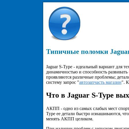
Типичные поломки Jaguar
Jaguar S-Type - идеальный вариант для те
динамичностью и способность развивать 
проявляются различные проблемы; детали
систему запрос "
автозапчасть магазин
". 
Что в Jaguar S-Type вых
АКПП - одно из самых слабых мест спорт
Type ее детали быстро изнашиваются, что
менять АКПП целиком.
При наличии проблем с запуском двигате