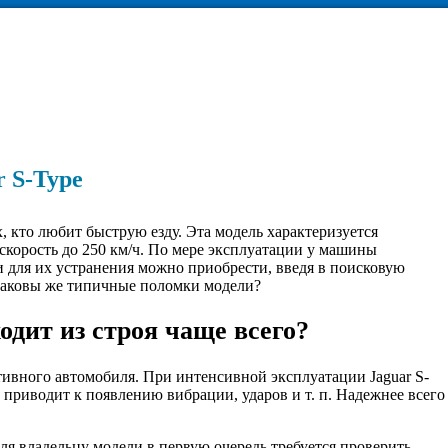
 S-Type
х, кто любит быструю езду. Эта модель характеризуется
скорость до 250 км/ч. По мере эксплуатации у машины
 для их устранения можно приобрести, введя в поисковую
Каковы же типичные поломки модели?
одит из строя чаще всего?
ивного автомобиля. При интенсивной эксплуатации Jaguar S-
 приводит к появлению вибрации, ударов и т. п. Надежнее всего
ля владельцу модели в первую очередь требуется проверить