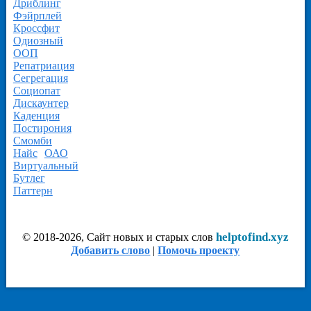
Дриблинг
Фэйрплей
Кроссфит
Одиозный
ООП
Репатриация
Сегрегация
Социопат
Дискаунтер
Каденция
Постирония
Смомби
Найс
ОАО
Виртуальный
Бутлег
Паттерн
helptofind.xyz
© 2018-2026, Сайт новых и старых слов
Добавить слово
|
Помочь проекту