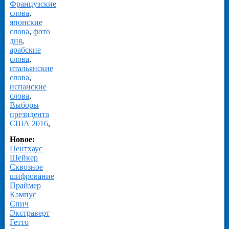
Французские
слова
,
японские
слова
,
фото
дня
,
арабские
слова
,
итальянские
слова
,
испанские
слова
,
Выборы
президента
США 2016
,
Новое:
Пентхаус
Шейкер
Сквозное
шифрование
Праймер
Кампус
Спич
Экстраверт
Гетто