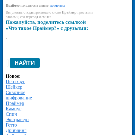
Праймер
находится в списке:
косметика
Вы узнали, откуда произошло слово
Праймер
простыми
словами, его перевод и смысл.
Пожалуйста, поделитесь ссылкой
«Что такое Праймер?» с друзьями:
-
-
Новое:
Пентхаус
Шейкер
Сквозное
шифрование
Праймер
Кампус
Спич
Экстраверт
Гетто
Дриблинг