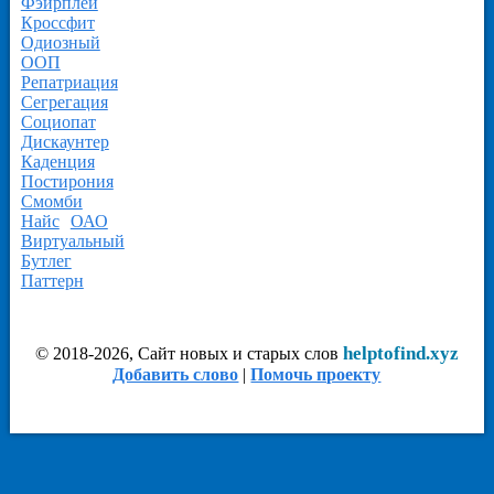
Фэйрплей
Кроссфит
Одиозный
ООП
Репатриация
Сегрегация
Социопат
Дискаунтер
Каденция
Постирония
Смомби
Найс
ОАО
Виртуальный
Бутлег
Паттерн
helptofind.xyz
© 2018-2026, Сайт новых и старых слов
Добавить слово
|
Помочь проекту