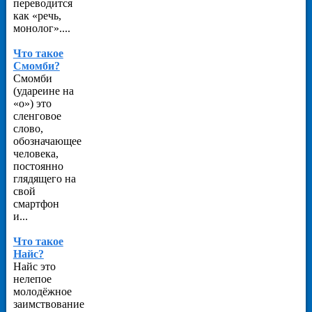
переводится
как «речь,
монолог»....
Что такое
Смомби?
Смомби
(удареине на
«о») это
сленговое
слово,
обозначающее
человека,
постоянно
глядящего на
свой
смартфон
и...
Что такое
Найс?
Найс это
нелепое
молодёжное
заимствование