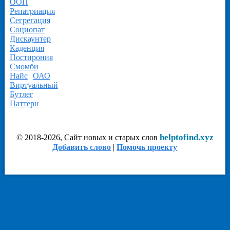
ООП
Репатриация
Сегрегация
Социопат
Дискаунтер
Каденция
Постирония
Смомби
Найс
ОАО
Виртуальный
Бутлег
Паттерн
helptofind.xyz
© 2018-2026, Сайт новых и старых слов
Добавить слово
|
Помочь проекту