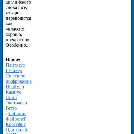
английского
слова nice,
которое
переводится
как
«классно,
хорошо,
прекрасно».
Особенно...
Новое:
Пентхаус
Шейкер
Сквозное
шифрование
Праймер
Кампус
Спич
Экстраверт
Гетто
Дриблинг
Фэйрплей
Кроссфит
Одиозный