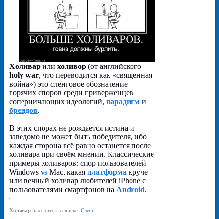
Холивар
или
холивор
(от английского
holy war
, что переводится как «священная
война») это сленговое обозначение
горячих споров среди приверженцев
соперничающих идеологий,
парадигм
и
брендов
.
В этих спорах не рождается истина и
заведомо не может быть победителя, ибо
каждая сторона всё равно останется после
холивара при своём мнении. Классические
примеры холиваров: спор пользователей
Windows
vs
Mac, какая
платформа
круче
или вечный холивар любителей iPhone с
пользователями смартфонов на
Android
.
-
Холивар
находится в списке:
Сленг