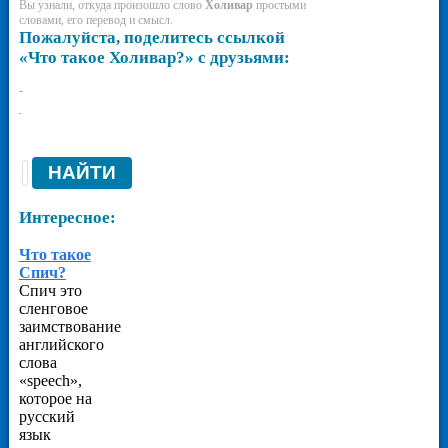
Вы узнали, откуда произошло слово
Холивар
простыми
словами, его перевод и смысл.
Пожалуйста, поделитесь ссылкой
«Что такое Холивар?» с друзьями:
-
-
Интересное:
Что такое
Спич?
Спич это
сленговое
заимствование
английского
слова
«speech»,
которое на
русский
язык