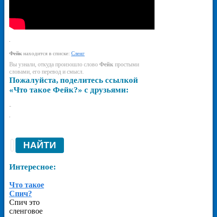
-
Фейк
находится в списке:
Сленг
Вы узнали, откуда произошло слово
Фейк
простыми
словами, его перевод и смысл.
Пожалуйста, поделитесь ссылкой
«Что такое Фейк?» с друзьями:
-
-
Интересное:
Что такое
Спич?
Спич это
сленговое