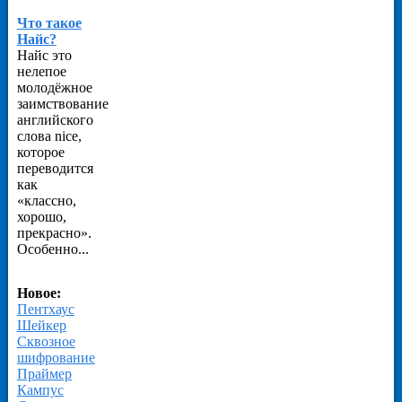
Что такое
Найс?
Найс это
нелепое
молодёжное
заимствование
английского
слова nice,
которое
переводится
как
«классно,
хорошо,
прекрасно».
Особенно...
Новое:
Пентхаус
Шейкер
Сквозное
шифрование
Праймер
Кампус