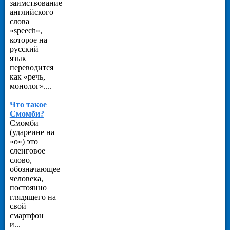
заимствование
английского
слова
«speech»,
которое на
русский
язык
переводится
как «речь,
монолог»....
Что такое
Смомби?
Смомби
(удареине на
«о») это
сленговое
слово,
обозначающее
человека,
постоянно
глядящего на
свой
смартфон
и...