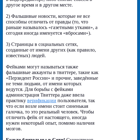
другое время и в другом месте.
2) Фальшивые новости, которые не все
способны отличить от правды (то, что
раньше называлось «газетными утками», а
сегодня иногда именуется «вбросами»).
3) Страницы в социальных сетях,
созданные от имени других (как правило,
известных) людей.
Фейками могут называться также
фальшивые аккаунты в твиттере, такие как
«Перзидент России» и прочие, заведённые
не теми людьми, от имени которых
ведутся. Для борьбы с фейками
администрация Твиттера даже ввела
практику
верификации
пользователя, так
что если возле имени стоит синенькая
галочка, то это реальный человек. Чтобы
отличить фейк от настоящего, иногда
нужен некоторый опыт, помимо наличия
мозгов.
Будьте бдительны в Сети!
Существуют