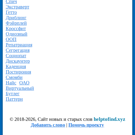
Спич
Экстраверт
Гетто
Дриблинг
Фэйрплей
Кроссфит
Одиозный
ООП
Репатриация
Сегрегация
Социопат
Дискаунтер
Каденция
Постирония
Смомби
Найс
ОАО
Виртуальный
Бутлег
Паттерн
helptofind.xyz
© 2018-2026, Сайт новых и старых слов
Добавить слово
|
Помочь проекту