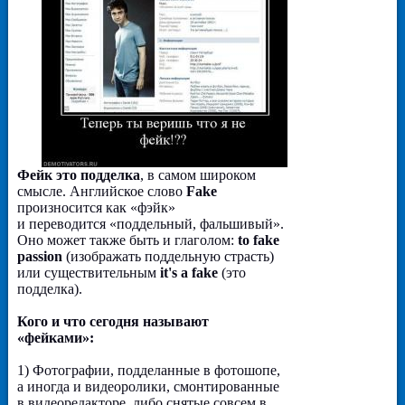
Фейк это подделка
, в самом широком
смысле. Английское слово
Fake
произносится как «фэйк»
и переводится «поддельный, фальшивый».
Оно может также быть и глаголом:
to fake
passion
(изображать поддельную страсть)
или существительным
it's a fake
(это
подделка).
Кого и что сегодня называют
«фейками»:
1) Фотографии, подделанные в фотошопе,
а иногда и видеоролики, смонтированные
в видеоредакторе, либо снятые совсем в